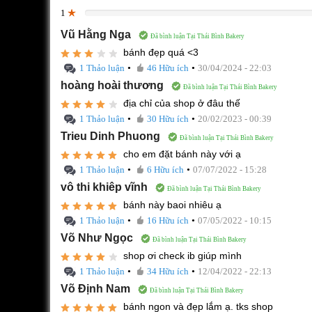
1
0%
Vũ Hằng Nga
Đã bình luận Tại Thái Bình Bakery
bánh đẹp quá <3
•
•
1 Thảo luận
46 Hữu ích
30/04/2024 - 22:03
hoàng hoài thương
Đã bình luận Tại Thái Bình Bakery
địa chỉ của shop ở đâu thế
•
•
1 Thảo luận
30 Hữu ích
20/02/2023 - 00:39
Trieu Dinh Phuong
Đã bình luận Tại Thái Bình Bakery
cho em đặt bánh này với ạ
•
•
1 Thảo luận
6 Hữu ích
07/07/2022 - 15:28
vô thi khiêp vĩnh
Đã bình luận Tại Thái Bình Bakery
bánh này baoi nhiêu ạ
•
•
1 Thảo luận
16 Hữu ích
07/05/2022 - 10:15
Võ Như Ngọc
Đã bình luận Tại Thái Bình Bakery
shop ơi check ib giúp mình
•
•
1 Thảo luận
34 Hữu ích
12/04/2022 - 22:13
Võ Định Nam
Đã bình luận Tại Thái Bình Bakery
bánh ngon và đẹp lắm ạ. tks shop