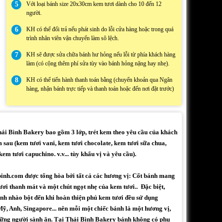
5
Với loại bánh size 20x30cm kem tươi dành cho 10 đến 12
người.
6
KH có thể đổi trả nếu phát sinh do lỗi cửa hàng hoặc trong quá
trình nhân viên vận chuyển làm sô lệch.
7
KH sẽ được sửa chữa bánh hư hỏng nếu lỗi từ phía khách hàng
làm (có cộng thêm phí sửa tùy vào bánh hỏng nặng hay nhẹ).
8
KH có thể tiến hành thanh toán bằng (chuyển khoản qua Ngân
hàng, nhận bánh trực tiếp và thanh toán hoặc đến nơi đặt trước)
i Bình Bakery bao gồm 3 lớp, trét kem theo yêu cầu của khách
 sau (kem tươi vani, kem tươi chocolate, kem tươi sữa chua,
em tươi capuchino. v.v... tùy khẩu vị và yêu cầu).
binh.com được tổng hòa bởi tất cả các hương vị: Cốt bánh mang
ươi thanh mát và một chút ngọt nhẹ của kem tươi.. Đặc biệt,
h nhào bột đến khi hoàn thiện phủ kem tươi đều sử dụng
ỹ, Anh, Singapore... nên mỗi một chiếc bánh là một hương vị,
những người sành ăn. Tại Thái Bình Bakery bánh không có phụ