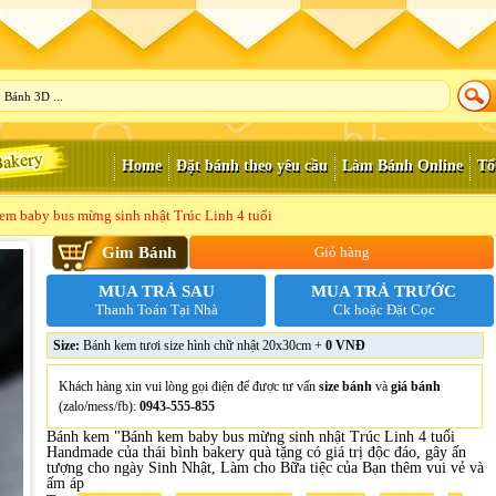
Home
Đặt bánh theo yêu cầu
Làm Bánh Online
Tổ
em baby bus mừng sinh nhật Trúc Linh 4 tuổi
Gim Bánh
Giỏ hàng
MUA TRẢ SAU
MUA TRẢ TRƯỚC
Thanh Toán Tại Nhà
Ck hoặc Đặt Cọc
Size:
Bánh kem tươi size hình chữ nhật 20x30cm +
0 VNĐ
Khách hàng xin vui lòng gọi điện để được tư vấn
size bánh
và
giá bánh
(zalo/mess/fb):
0943-555-855
Bánh kem "Bánh kem baby bus mừng sinh nhật Trúc Linh 4 tuổi
Handmade của thái bình bakery quà tặng có giá trị độc đáo, gây ấn
tượng cho ngày Sinh Nhật, Làm cho Bữa tiệc của Bạn thêm vui vẻ và
ấm áp