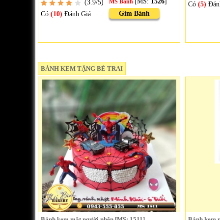
[MS:
1526
]
(3.9/5)
MS Bánh
Có
(5)
Đán
Gim Bánh
Có
(10)
Đánh Giá
BÁNH KEM TẶNG BÉ TRAI
Bánh kem mặt người nhện [MS: 1511]
Bánh kem n