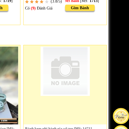
S:
1719
]
[MS:
1713
]
(3.8/5)
MS Bánh
nh
Gim Bánh
Có
(9)
Đánh Giá
gian [MS:
Bánh kem phi hành gia vũ trụ [MS: 1471]