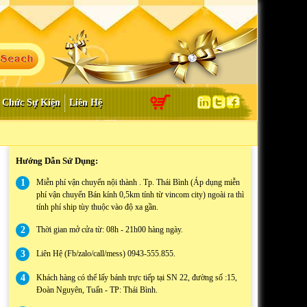
 Chức Sự Kiện
Liên Hệ
Hướng Dẫn Sử Dụng:
1
Miễn phí vận chuyển nội thành . Tp. Thái Bình (Áp dụng miễn
phí vận chuyển Bán kính 0,5km tính từ vincom city) ngoài ra thì
tính phí ship tùy thuộc vào độ xa gần.
2
Thời gian mở cửa từ: 08h - 21h00 hàng ngày.
3
Liên Hệ (Fb/zalo/call/mess) 0943-555.855.
4
Khách hàng có thể lấy bánh trực tiếp tại SN 22, đường số :15,
Đoàn Nguyên, Tuấn - TP: Thái Bình.