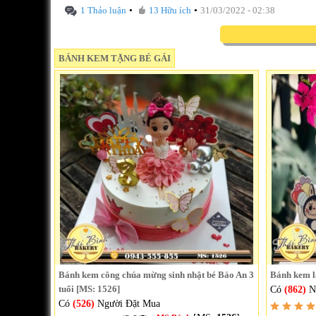
•
•
1 Thảo luận
13 Hữu ích
31/03/2022 - 02:38
BÁNH KEM TẶNG BÉ GÁI
Bánh kem công chúa mừng sinh nhật bé Bảo An 3
Bánh kem l
tuổi [MS: 1526]
Có
(862)
N
Có
(526)
Người Đặt Mua