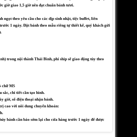
ớc giờ giao 1,5 giờ nên đạt chuẩn bánh tươi.
ngọt theo yêu cầu cho các dịp sinh nhật, tiệc buffet, liên
 trước 1 ngày. Đặt bánh theo mẫu riêng tự thiết kế, quý khách gửi
.
h) trong nội thành Thái Bình, phí ship sẽ giao động tùy theo
có chữ MS
sắc, chi tiết cần tạo hình.
ày giờ, số điện thoại nhận bánh.
trị cao với nôi dung chuyển khoản:
h.
ủy bánh cần báo sớm lại cho cửa hàng trước 1 ngày để được