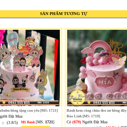
SẢN PHẨM TƯƠNG TỰ
abubu hồng tặng con yêu [MS: 1721]
Bánh kem công chúa đeo nơ hồng đầy
gười Đặt Mua
Bảo Linh [MS: 1719]
[MS:
1721
]
Có
(879)
Người Đặt Mua
(3.8/5)
MS Bánh