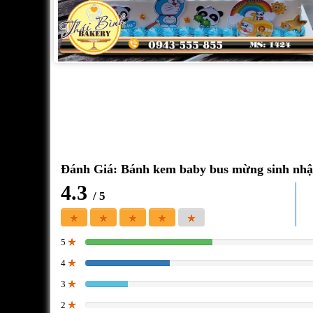
Đánh Giá: Bánh kem baby bus mừng sinh nhật
4.3
/ 5
5
50%
4
33.333333333333%
3
16.666666666667%
2
0%