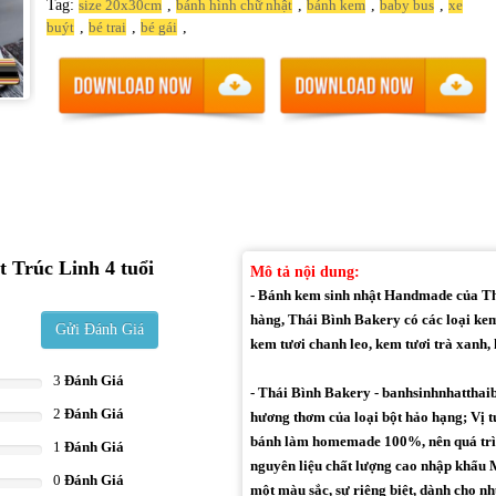
Tag:
,
,
,
,
size 20x30cm
bánh hình chữ nhật
bánh kem
baby bus
xe
,
,
,
buýt
bé trai
bé gái
 Trúc Linh 4 tuổi
Mô tả nội dung:
- Bánh kem sinh nhật Handmade của Thá
hàng, Thái Bình Bakery có các loại kem
Gửi Đánh Giá
kem tươi chanh leo, kem tươi trà xanh, k
3
Đánh Giá
- Thái Bình Bakery - banhsinhnhatthai
2
Đánh Giá
hương thơm của loại bột hảo hạng; Vị t
bánh làm homemade 100%, nên quá trìn
1
Đánh Giá
nguyên liệu chất lượng cao nhập khẩu M
0
Đánh Giá
một màu sắc, sự riêng biệt, dành cho 