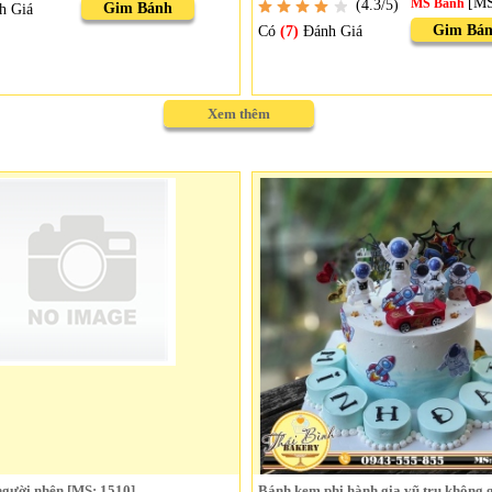
[M
(4.3/5)
MS Bánh
Gim Bánh
h Giá
Gim Bá
Có
(7)
Đánh Giá
Xem thêm
gười nhện [MS: 1510]
Bánh kem phi hành gia vũ trụ không 