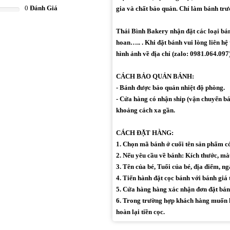
0
Đánh Giá
gia và chất bảo quản. Chỉ làm bánh trư
Thái Bình Bakery nhận đặt các loại bánh 
hoan….. . Khi đặt bánh vui lòng liên hệ
hình ảnh về địa chỉ (zalo: 0981.064.097)
CÁCH BẢO QUẢN BÁNH:
- Bánh được bảo quản nhiệt độ phòng.
- Cửa hàng có nhận ship (vận chuyển bán
khoảng cách xa gần.
CÁCH ĐẶT HÀNG:
1. Chọn mã bánh ở cuối tên sản phẩm 
2. Nếu yêu cầu về bánh: Kích thước, màu 
3. Tên của bé, Tuổi của bé, địa điểm, ng
4. Tiến hành đặt cọc bánh với bánh giá 
5. Cửa hàng hàng xác nhận đơn đặt bán
6. Trong trường hợp khách hàng muốn h
hoàn lại tiền cọc.