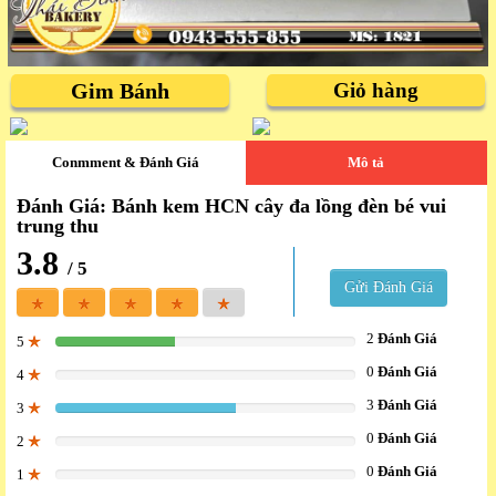
Gim Bánh
Giỏ hàng
Conmment & Đánh Giá
Mô tả
Đánh Giá: Bánh kem HCN cây đa lồng đèn bé vui
trung thu
3.8
/ 5
Gửi Đánh Giá
2
Đánh Giá
5
40%
0
Đánh Giá
4
0%
3
Đánh Giá
3
60%
0
Đánh Giá
2
0%
0
Đánh Giá
1
0%