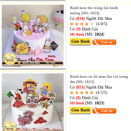
Bánh kem thỏ trắng ôm bánh
nướng [MS: 1824]
Có
(834)
Người Đặt Mua
(4.0/5)
Có
(9)
Đánh Giá
[MS:
1824
]
MS Bánh
Gim Bánh
Bánh kem các bé múa lân vui trung
thu [MS: 1823]
Có
(853)
Người Đặt Mua
(4.5/5)
Có
(8)
Đánh Giá
[MS:
1823
]
MS Bánh
Gim Bánh