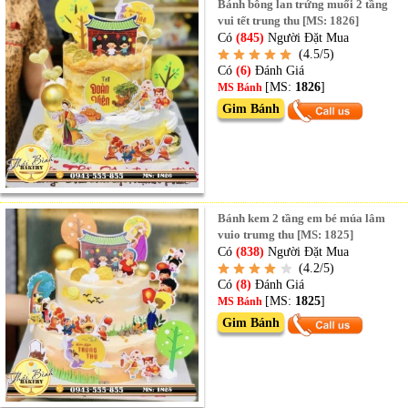
Bánh bông lan trứng muối 2 tầng
vui tết trung thu [MS: 1826]
Có
(845)
Người Đặt Mua
(4.5/5)
Có
(6)
Đánh Giá
[MS:
1826
]
MS Bánh
Gim Bánh
Bánh kem 2 tầng em bé múa lâm
vuio trumg thu [MS: 1825]
Có
(838)
Người Đặt Mua
(4.2/5)
Có
(8)
Đánh Giá
[MS:
1825
]
MS Bánh
Gim Bánh