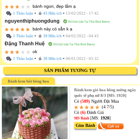
bánh ngon, đẹp lắm ạ
•
•
1 Thảo luận
45 Hữu ích
15/02/2022 - 17:42
nguyenthiphuongdung
Đã bình luận Tại Thái Bình Bakery
bánh này có sẵn k ạ
•
•
1 Thảo luận
39 Hữu ích
04/02/2022 - 04:43
Đặng Thanh Huệ
Đã bình luận Tại Thái Bình Bakery
ok
•
•
1 Thảo luận
38 Hữu ích
06/01/2022 - 03:32
SẢN PHẨM TƯƠNG TỰ
Bánh kem bắt bông hoa
Bánh kem giỏ hoa hồng mừng ngày
quốc tế phụ nữ 8/3 [MS: 1920]
Có
(589)
Người Đặt Mua
(4.7/5)
Có
(6)
Đánh Giá
[MS:
1920
]
MS Bánh
Gim Bánh