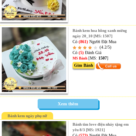
Bánh kem hoa hồng xanh mừng
ngày 20_10 [MS: 1507]
Có
(861)
Người Đặt Mua
(4.2/5)
Có
(5)
Đánh Giá
[MS:
1507
]
MS Bánh
Gim Bánh
Xem thêm
Bánh kem ngày phụ nữ
Bánh tim love điện nháy tặng em
yêu 8/3 [MS: 1921]
Có
(573)
Người Đặt Mua