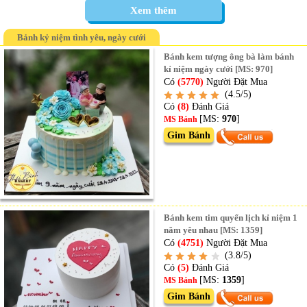
Xem thêm
Bảnh kỷ niệm tình yêu, ngày cưới
Bánh kem tượng ông bà làm bánh
kỉ niệm ngày cưới [MS: 970]
Có
(5770)
Người Đặt Mua
(4.5/5)
Có
(8)
Đánh Giá
[MS:
970
]
MS Bánh
Gim Bánh
Bánh kem tim quyển lịch kỉ niệm 1
năm yêu nhau [MS: 1359]
Có
(4751)
Người Đặt Mua
(3.8/5)
Có
(5)
Đánh Giá
[MS:
1359
]
MS Bánh
Gim Bánh