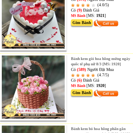
(4.0/5)
Có
(9)
Đánh Giá
[MS:
1921
]
MS Bánh
Gim Bánh
Bánh kem giỏ hoa hồng mừng ngày
quốc tế phụ nữ 8/3 [MS: 1920]
Có
(589)
Người Đặt Mua
(4.7/5)
Có
(6)
Đánh Giá
[MS:
1920
]
MS Bánh
Gim Bánh
Bánh kem bó hoa hồng phấn gắn