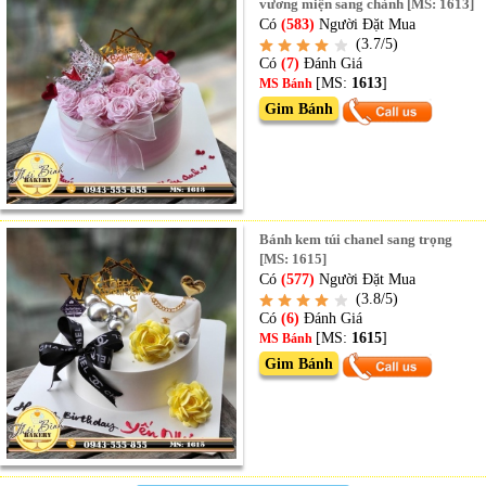
vương miện sang chảnh [MS: 1613]
Có
(583)
Người Đặt Mua
(3.7/5)
Có
(7)
Đánh Giá
[MS:
1613
]
MS Bánh
Gim Bánh
Bánh kem túi chanel sang trọng
[MS: 1615]
Có
(577)
Người Đặt Mua
(3.8/5)
Có
(6)
Đánh Giá
[MS:
1615
]
MS Bánh
Gim Bánh