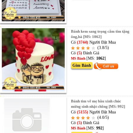
Bánh kem sang trọng cắm tim tặng
ông,bà [MS: 1062]
Có
(3744)
Người Đặt Mua
(3.8/5)
Có
(5)
Đánh Giá
[MS:
1062
]
MS Bánh
Gim Bánh
Bánh tim vẽ mẹ bầu xinh chúc
mừng sinh nhật chồng [MS: 992]
Có
(5155)
Người Đặt Mua
(4.0/5)
Có
(5)
Đánh Giá
[MS:
992
]
MS Bánh