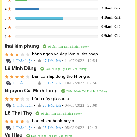
14.285714285714%
2
Đánh Giá
4
28.571428571429%
4
Đánh Giá
3
57.142857142857%
0
Đánh Giá
2
0%
0
Đánh Giá
1
0%
thai kim phung
Đã bình luận Tại Thái Bình Bakery
bánh ngon và đẹp lắm ạ. tks shop
•
•
1 Thảo luận
47 Hữu ích
11/07/2022 - 12:54
Lê Minh Đăng
Đã bình luận Tại Thái Bình Bakery
bạn có ship đông thọ không ạ
•
•
1 Thảo luận
50 Hữu ích
10/07/2022 - 07:56
Nguyễn Gia Minh Long
Đã bình luận Tại Thái Bình Bakery
bánh này giá sao ạ
•
•
1 Thảo luận
25 Hữu ích
04/05/2022 - 22:09
Lê Thái Thọ
Đã bình luận Tại Thái Bình Bakery
bao nhieu banh nay a
•
•
1 Thảo luận
25 Hữu ích
05/03/2022 - 10:13
Vu Hieu
Đã bình luận Tại Thái Bình Bakery