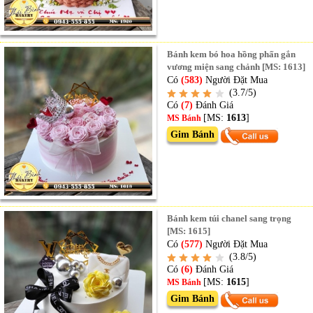
Bánh kem bó hoa hồng phấn gắn
vương miện sang chảnh [MS: 1613]
Có
(583)
Người Đặt Mua
(3.7/5)
Có
(7)
Đánh Giá
[MS:
1613
]
MS Bánh
Gim Bánh
Bánh kem túi chanel sang trọng
[MS: 1615]
Có
(577)
Người Đặt Mua
(3.8/5)
Có
(6)
Đánh Giá
[MS:
1615
]
MS Bánh
Gim Bánh